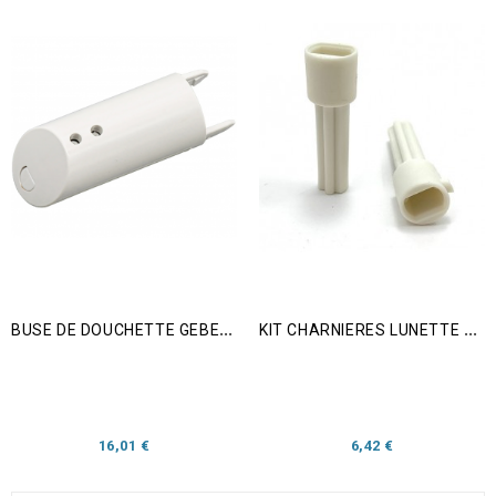
B
USE DE DOUCHETTE GEBERIT AQUACLEAN MAÏRA
K
IT CHARNIERES LUNETTE ET COUVERCLE D'ABATTANT GEBERIT AQUACLEAN 4000
Prix
Prix
16,01 €
6,42 €