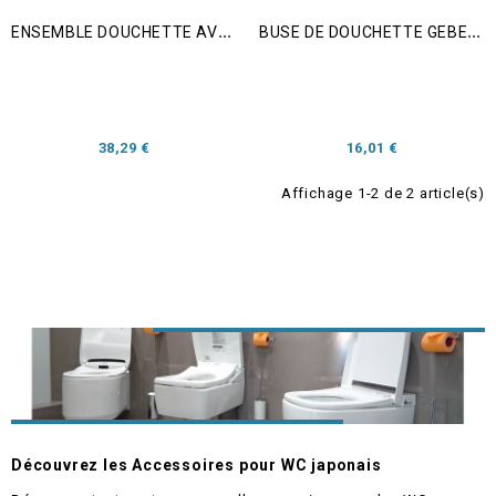
E
NSEMBLE DOUCHETTE AVEC ARRIVEE EAU GEBERIT AQUACLEAN CAMA
B
USE DE DOUCHETTE GEBERIT AQUACLEAN MAÏRA
38,29 €
16,01 €
Affichage 1-2 de 2 article(s)
Découvrez les Accessoires pour WC japonais