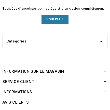
Equipées d’enceintes connectées et d’un design complètement
inédit, transformez vos WC en lieu de loisirs et en œuvre d’art.
VOIR PLUS
Catégories

INFORMATION SUR LE MAGASIN

SERVICE CLIENT

INFORMATIONS

AVIS CLIENTS
