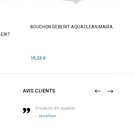
BOUCHON GEBERIT AQUACLEAN MAIRA
KIT 
BERIT
LUNE
AQUA
Prix
Prix
19,25 €
16,02
AVIS CLIENTS
Produits de qualité.
Livr
conf
- Jonathan
- Re