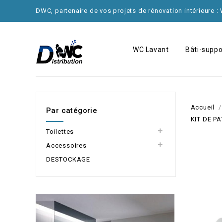
DWC, partenaire de vos projets de rénovation intérieure :
WC Lavant
Bâti-suppo
ACCESSOIRES DE PLOMBERIE
DISTRIBUTEUR DE SAVON LIQUIDE
Accueil
Par catégorie
KIT DE P

Toilettes

Accessoires
DESTOCKAGE