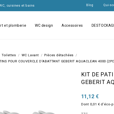
Blog
Qui-s
 WC, cuisines et bains
rt et plomberie
WC design
Accessoires
DESTOCKAG
ACCESSOIRES WC LAVANT
HABILLAGES POUR BÂTI-SUPPORT
PLAQUES DE DÉCLENCHEMEN
ASSISES ET BARRES DE RELÈVEMENT
Toilettes
WC Lavant
Pièces détachées
ATINS POUR COUVERCLE D'ABATTANT GEBERIT AQUACLEAN 4000 (2P
KIT DE PAT
GEBERIT AQ
11,12 €
Dont 0,01 € d'éco-p
TTC