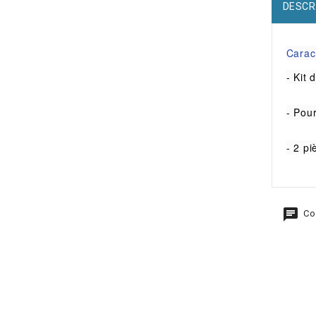
DESCR
Carac
- Kit 
- Pou
- 2 pi
Co