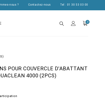
ommes-nous ?
Contactez-nous
Tel : 01 30 53 03 00
0
E
T
CS)
INS POUR COUVERCLE D'ABATTANT
UACLEAN 4000 (2PCS)
articipation