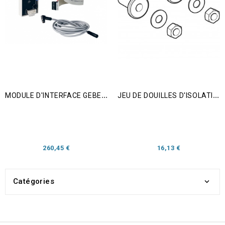
M
ODULE D'INTERFACE GEBERIT AQUACLEAN MAÏRA/SELA
J
EU DE DOUILLES D'ISOLATION PHONIQUE GEBERIT AQUACLEAN
Prix
Prix
260,45 €
16,13 €
Catégories
